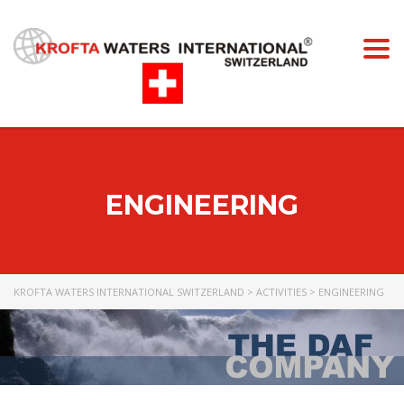
Togg
navi
ENGINEERING
KROFTA WATERS INTERNATIONAL SWITZERLAND
>
ACTIVITIES
>
ENGINEERING