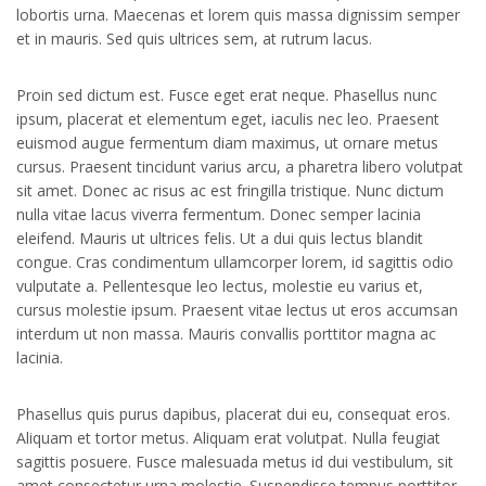
lobortis urna. Maecenas et lorem quis massa dignissim semper
et in mauris. Sed quis ultrices sem, at rutrum lacus.
Proin sed dictum est. Fusce eget erat neque. Phasellus nunc
ipsum, placerat et elementum eget, iaculis nec leo. Praesent
euismod augue fermentum diam maximus, ut ornare metus
cursus. Praesent tincidunt varius arcu, a pharetra libero volutpat
sit amet. Donec ac risus ac est fringilla tristique. Nunc dictum
nulla vitae lacus viverra fermentum. Donec semper lacinia
eleifend. Mauris ut ultrices felis. Ut a dui quis lectus blandit
congue. Cras condimentum ullamcorper lorem, id sagittis odio
vulputate a. Pellentesque leo lectus, molestie eu varius et,
cursus molestie ipsum. Praesent vitae lectus ut eros accumsan
interdum ut non massa. Mauris convallis porttitor magna ac
lacinia.
Phasellus quis purus dapibus, placerat dui eu, consequat eros.
Aliquam et tortor metus. Aliquam erat volutpat. Nulla feugiat
sagittis posuere. Fusce malesuada metus id dui vestibulum, sit
amet consectetur urna molestie. Suspendisse tempus porttitor